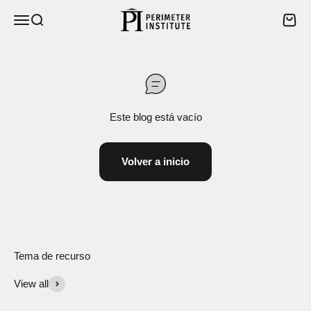
Ir al contenido
Perimeter Institute
Abrir menú de navegación
Abrir búsqueda
Abrir 
Este blog está vacío
Volver a inicio
View all