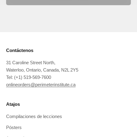
Nuestra red internacional de profesores opera en todo el
mundo.
Conozca Mas
Contáctenos
31 Caroline Street North,
Waterloo, Ontario, Canada, N2L 2Y5
Tel: (+1) 519-569-7600
onlineorders@perimeterinstitute.ca
Atajos
Compilaciones de lecciones
Pósters